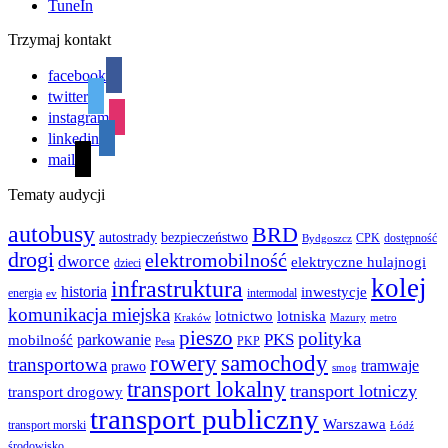
TuneIn
Trzymaj kontakt
facebook
twitter
instagram
linkedin
mail
Tematy audycji
autobusy
BRD
autostrady
bezpieczeństwo
CPK
dostępność
Bydgoszcz
drogi
elektromobilność
dworce
elektryczne hulajnogi
dzieci
kolej
infrastruktura
historia
inwestycje
energia
intermodal
ev
komunikacja miejska
lotnictwo
lotniska
Kraków
Mazury
metro
pieszo
polityka
PKS
parkowanie
mobilność
PKP
Pesa
rowery
samochody
transportowa
tramwaje
prawo
smog
transport lokalny
transport lotniczy
transport drogowy
transport publiczny
Warszawa
transport morski
Łódź
środowisko