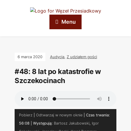
Menu
6 marca 2020
Audycja
,
Z udziałem gości
#48: 8 lat po katastrofie w
Szczekocinach
Pobierz
|
Odtwarzaj w nowym oknie
|
Czas trwania:
56:08
| Występują:
Bartosz Jakubowski
,
Igor