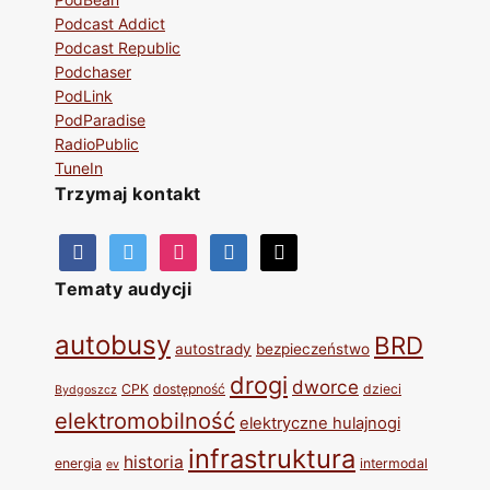
Podcast Addict
Podcast Republic
Podchaser
PodLink
PodParadise
RadioPublic
TuneIn
Trzymaj kontakt
Tematy audycji
autobusy
BRD
autostrady
bezpieczeństwo
drogi
dworce
CPK
dostępność
dzieci
Bydgoszcz
elektromobilność
elektryczne hulajnogi
infrastruktura
historia
energia
intermodal
ev