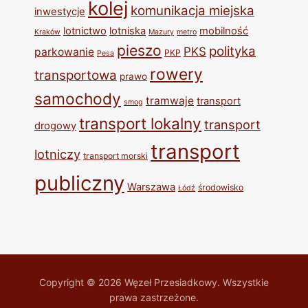
kolej
komunikacja miejska
inwestycje
lotnictwo
lotniska
mobilność
Kraków
Mazury
metro
pieszo
polityka
PKS
parkowanie
PKP
Pesa
rowery
transportowa
prawo
samochody
tramwaje
transport
smog
transport lokalny
transport
drogowy
transport
lotniczy
transport morski
publiczny
Warszawa
środowisko
Łódź
Copyright © 2026 Węzeł Przesiadkowy. Wszystkie
prawa zastrzeżone.