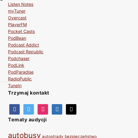
Listen Notes
myTuner
Overcast
PlayerFM
Pocket Casts
PodBean
Podcast Addict
Podcast Republic
Podchaser
PodLink
PodParadise
RadioPublic
TuneIn
Trzymaj kontakt
Tematy audycji
autobusy
autostrady
bezpieczeństwo