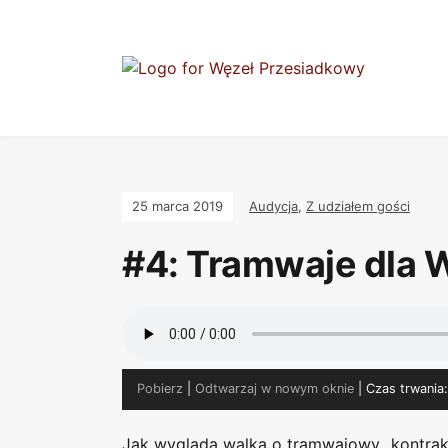
25 marca 2019
Audycja
,
Z udziałem gości
#4: Tramwaje dla
Pobierz
|
Odtwarzaj w nowym oknie
|
Czas trwania
Jak wygląda walka o tramwajowy „kontrakt