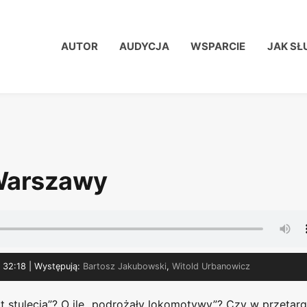
AUTOR
AUDYCJA
WSPARCIE
JAK SŁ
 Warszawy
: 32:18
| Występują:
Bartosz Jakubowski
,
Witold Urbanowicz
 stulecia”? O ile „podrożały lokomotywy”? Czy w przetar