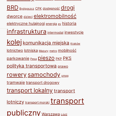
BRD
drogi
CPK
dostępność
Bydgoszcz
elektromobilność
dworce
dzieci
historia
elektryczne hulajnogi
energia
ev
infrastruktura
inwestycje
intermodal
kolej
komunikacja miejska
Kraków
lotnictwo
lotniska
mobilność
Mazury
metro
pieszo
PKS
parkowanie
PKP
Pesa
polityka transportowa
prawo
rowery
samochody
smog
tramwaje
transport drogowy
transport lokalny
transport
transport
lotniczy
transport morski
publiczny
Warszawa
Łódź