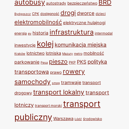
autobusy
BRD
autostrady
bezpieczeństwo
drogi
dworce
CPK
dostępność
dzieci
Bydgoszcz
elektromobilność
elektryczne hulajnogi
infrastruktura
historia
energia
intermodal
ev
kolej
komunikacja miejska
inwestycje
lotnictwo
lotniska
mobilność
Kraków
Mazury
metro
pieszo
polityka
PKS
parkowanie
PKP
Pesa
rowery
transportowa
prawo
samochody
tramwaje
transport
smog
transport lokalny
transport
drogowy
transport
lotniczy
transport morski
publiczny
Warszawa
środowisko
Łódź