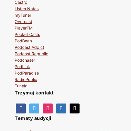
Castro
Listen Notes
myTuner
Overcast
PlayerFM
Pocket Casts
PodBean
Podcast Addict
Podcast Republic
Podchaser
PodLink
PodParadise
RadioPublic
TuneIn
Trzymaj kontakt
Tematy audycji