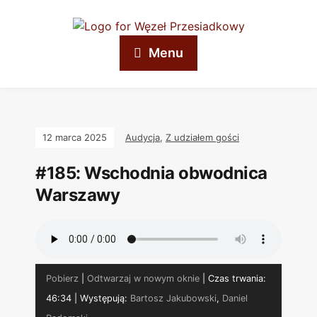
Menu
12 marca 2025
Audycja
,
Z udziałem gości
#185: Wschodnia obwodnica
Warszawy
Pobierz
|
Odtwarzaj w nowym oknie
|
Czas trwania:
46:34
| Występują:
Bartosz Jakubowski
,
Daniel