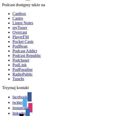
Podcast dostępny także na
Castbox
Castro
Listen Notes
myTuner
Overcast
PlayerFM
Pocket Casts
PodBean
Podcast Addict
Podcast Republic
Podchaser
PodLink
PodParadise
RadioPublic
TuneIn
Trzymaj kontakt
facebook
twitter
instagram
linkedin