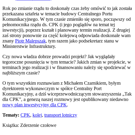
Rok po zmianie rządu to doskonały czas żeby omówić to jak została
przekazana sztafeta w temacie budowy Centralnego Portu
Komunikacyjnego. W tym czasie zmieniło się sporo, począwszy od
pełnomocnika rządu ds. CPK (i jego poglądów na temat tej
inwestycji), poprzez kształt i planowany termin realizacji. Z drugiej
zaś strony ponownie za część kolejową odpowiada doskonale wam
znany
Piotr Malepszak
, tym razem jako podsekretarz stanu w
Ministerstwie Infrastruktury.
Czy nowa władza dobrze prowadzi projekt? Jak wyglądały
tegoroczne posunięcia w tym temacie? Jakich zmian w projekcie, w
terminach jego realizacji i w finansowaniu należy się spodziewać w
najbliższym czasie?
O tym wszystkim rozmawiam z Michałem Czarnikiem, byłym
dyrektorem wykonawczym w spółce Centralny Port
Komunikacyjny, a dziś wiceprzewodniczącym stowarzyszenia „Tak
dla CPK”, a genezą naszej rozmowy jest opublikowany niedawno
nowy plan inwestycyjny dla CPK
.
Tematy:
CPK
,
kolej
,
transport lotniczy
Książka: Zderzenie czołowe