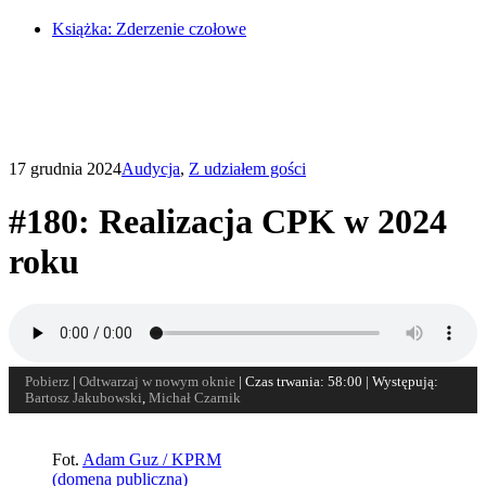
Książka: Zderzenie czołowe
17 grudnia 2024
Audycja
,
Z udziałem gości
#180: Realizacja CPK w 2024
roku
Pobierz
|
Odtwarzaj w nowym oknie
|
Czas trwania: 58:00
| Występują:
Bartosz Jakubowski
,
Michał Czarnik
Fot.
Adam Guz / KPRM
(domena publiczna)